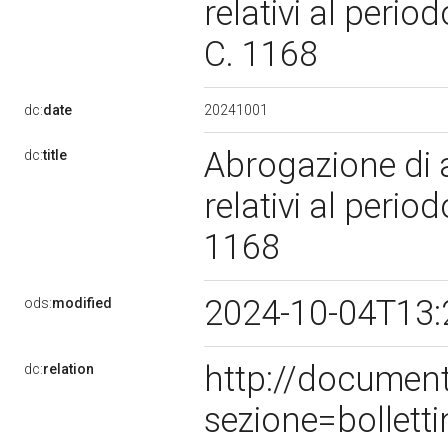
relativi al peri
C. 1168
20241001
dc:
date
Abrogazione di a
dc:
title
relativi al peri
1168
2024-10-04T13:
ods:
modified
http://documen
dc:
relation
sezione=bollet