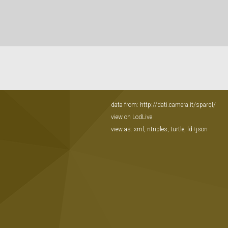
data from:
http://dati.camera.it/sparql/
view on LodLive
view as:
xml
,
ntriples
,
turtle
,
ld+json