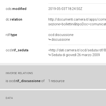
ods:
modified
2019-05-03T18:24:50Z
dc:
relation
http://documenti.camera.it/apps/co
sezione=bollettini&tipoDoc=comunic
rdf:
type
ocd:discussione
discussione
ocd:
rif_seduta
<http://dati.camera.it/ocd/seduta.rd
Seduta di giovedì 26 marzo 2009
INVERSE RELATIONS
is
ocd:
rif_discussione
of
1 resource
DATA