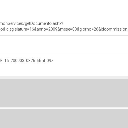
mmonServices/getDocumento.ashx?
ato&idlegislatura=16&anno=2009&mese=03&giorno=26&idcommissione=0
f/BF_16_200903_0326_html_09>