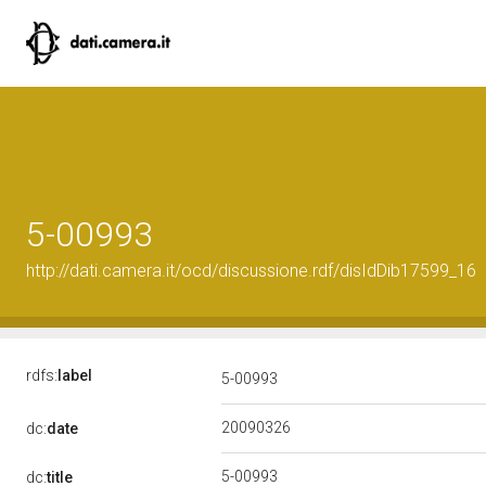
5-00993
http://dati.camera.it/ocd/discussione.rdf/disIdDib17599_16
rdfs:
label
5-00993
20090326
dc:
date
5-00993
dc:
title