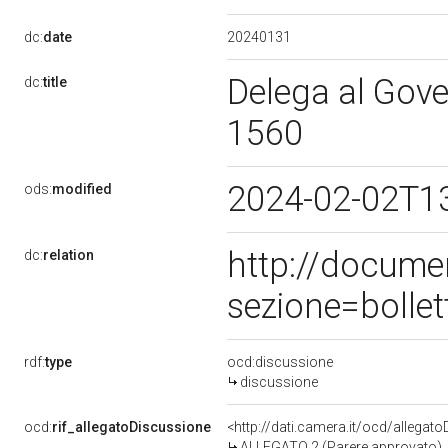
20240131
dc:
date
Delega al Gove
dc:
title
1560
2024-02-02T1
ods:
modified
http://docume
dc:
relation
sezione=bolle
rdf:
type
ocd:discussione
discussione
ocd:
rif_allegatoDiscussione
<http://dati.camera.it/ocd/allegat
ALLEGATO 2 (Parere approvato)