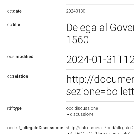
20240130
dc:
date
Delega al Gover
dc:
title
1560
2024-01-31T12
ods:
modified
http://docume
dc:
relation
sezione=bolle
rdf:
type
ocd:discussione
discussione
ocd:
rif_allegatoDiscussione
<http://dati.camera.it/ocd/allegato
ALLEGATO 2 (Parere approvato)