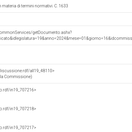
n materia di termini normativi. C. 1633
s/commonServices/getDocumento.ashx?
nicato&idlegislatura=19&anno=2024&mese=01&giorno=16&idcommission
oDiscussione.rdf/all19_48110>
lla Commissione)
nto.rdf/in19_707216>
nto.rdf/in19_707218>
nto.rdf/in19_707217>