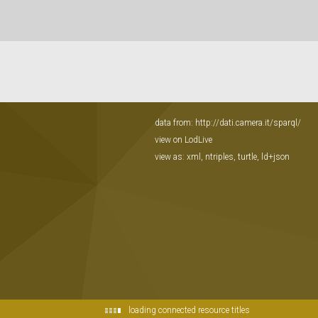
data from:
http://dati.camera.it/sparql/
view on LodLive
view as:
xml
,
ntriples
,
turtle
,
ld+json
loading connected resource titles