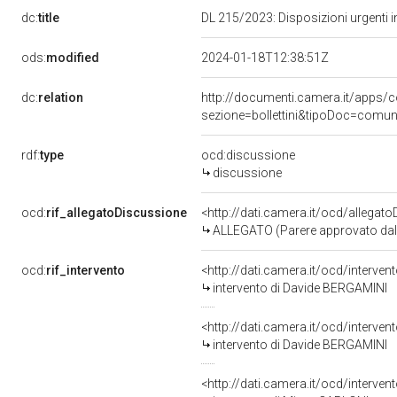
dc:
title
DL 215/2023: Disposizioni urgenti i
ods:
modified
2024-01-18T12:38:51Z
dc:
relation
http://documenti.camera.it/app
sezione=bollettini&tipoDoc=comu
rdf:
type
ocd:discussione
discussione
ocd:
rif_allegatoDiscussione
<http://dati.camera.it/ocd/allegat
ALLEGATO (Parere approvato da
ocd:
rif_intervento
<http://dati.camera.it/ocd/interve
intervento di Davide BERGAMINI
<http://dati.camera.it/ocd/interve
intervento di Davide BERGAMINI
<http://dati.camera.it/ocd/interve