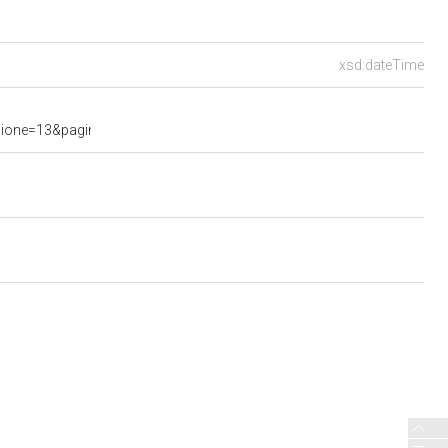
xsd:dateTime
e=13&pagina=data.20240116.com13.bollettino.sede00040.tit00010&a