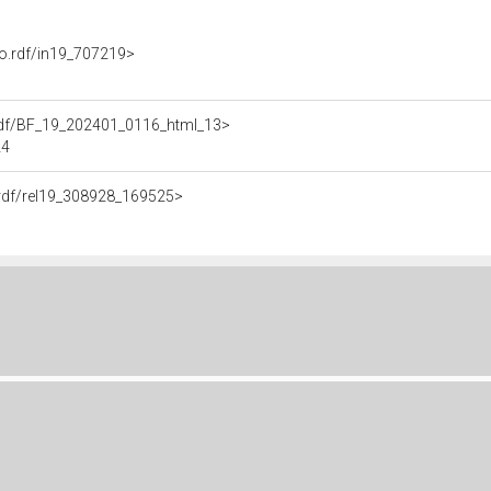
nto.rdf/in19_707219>
a.rdf/BF_19_202401_0116_html_13>
24
e.rdf/rel19_308928_169525>