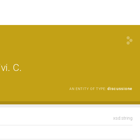
vi. C.
discussione
AN ENTITY OF TYPE:
xsd:string