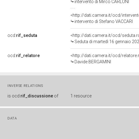
intervento di Mirco CARLONI
<http://dati.camera.it/ocd/interve
intervento di Stefano VACCARI
ocd:
rif_seduta
<http://dati.camera.it/ocd/sedut
Seduta di martedì 16 gennaio 20
ocd:
rif_relatore
<http://dati.camera.it/ocd/relator
Davide BERGAMINI
INVERSE RELATIONS
is
ocd:
rif_discussione
of
1 resource
DATA