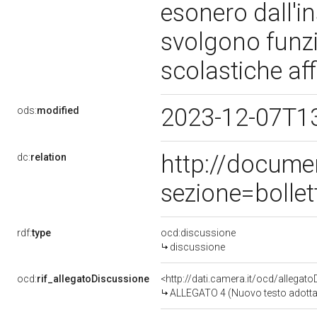
esonero dall'i
svolgono funzio
scolastiche af
2023-12-07T1
ods:
modified
http://docume
dc:
relation
sezione=bolle
rdf:
type
ocd:discussione
discussione
ocd:
rif_allegatoDiscussione
<http://dati.camera.it/ocd/allegat
ALLEGATO 4 (Nuovo testo adotta