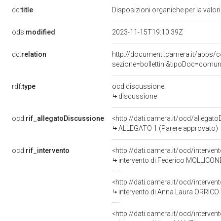
dc:
title
Disposizioni organiche per la valori
ods:
modified
2023-11-15T19:10:39Z
dc:
relation
http://documenti.camera.it/app
sezione=bollettini&tipoDoc=comu
rdf:
type
ocd:discussione
discussione
ocd:
rif_allegatoDiscussione
<http://dati.camera.it/ocd/allegat
ALLEGATO 1 (Parere approvato)
ocd:
rif_intervento
<http://dati.camera.it/ocd/interve
intervento di Federico MOLLICON
<http://dati.camera.it/ocd/interve
intervento di Anna Laura ORRICO
<http://dati.camera.it/ocd/interve