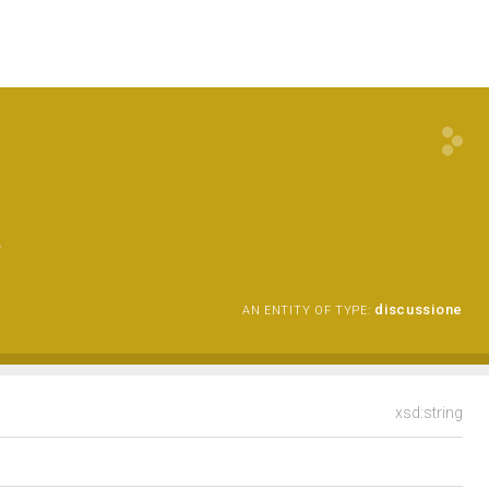
a
discussione
AN ENTITY OF TYPE:
xsd:string