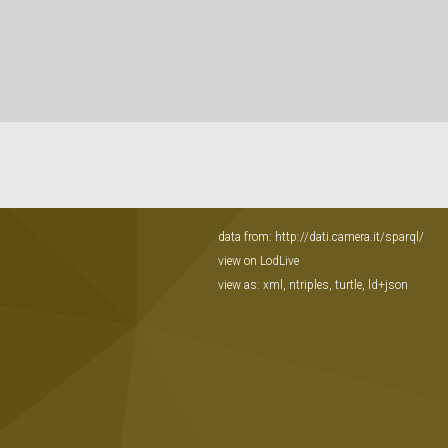
data from:
http://dati.camera.it/sparql/
view on LodLive
view as:
xml
,
ntriples
,
turtle
,
ld+json