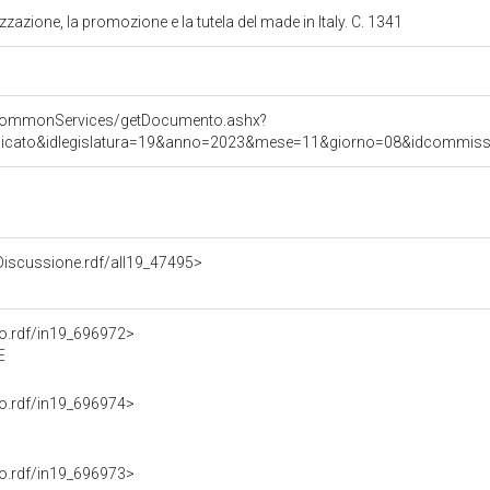
zzazione, la promozione e la tutela del made in Italy. C. 1341
s/commonServices/getDocumento.ashx?
nicato&idlegislatura=19&anno=2023&mese=11&giorno=08&idcommission
oDiscussione.rdf/all19_47495>
nto.rdf/in19_696972>
E
nto.rdf/in19_696974>
nto.rdf/in19_696973>