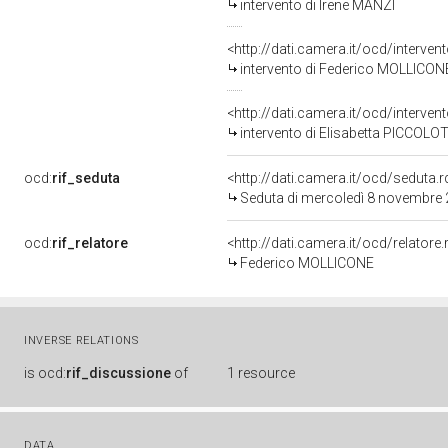
intervento di Irene MANZI
<http://dati.camera.it/ocd/interve
intervento di Federico MOLLICON
<http://dati.camera.it/ocd/interve
intervento di Elisabetta PICCOLO
ocd:
rif_seduta
<http://dati.camera.it/ocd/sedut
Seduta di mercoledì 8 novembre
ocd:
rif_relatore
<http://dati.camera.it/ocd/relator
Federico MOLLICONE
INVERSE RELATIONS
is
ocd:
rif_discussione
of
1 resource
DATA