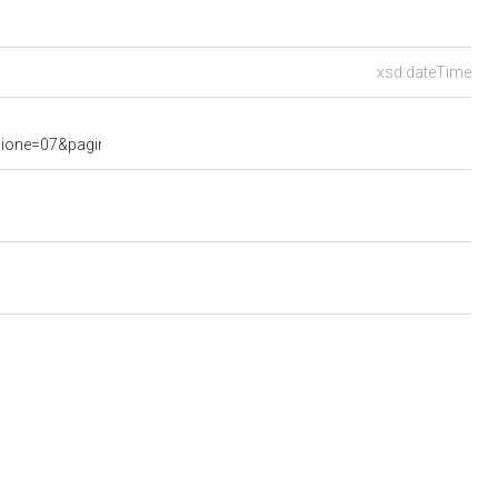
xsd:dateTime
e=07&pagina=data.20231108.com07.bollettino.sede00010.tit00010&a