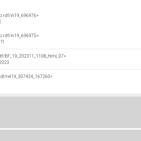
nto.rdf/in19_696976>
E
nto.rdf/in19_696975>
TTI
a.rdf/BF_19_202311_1108_html_07>
 2023
e.rdf/rel19_307424_167260>