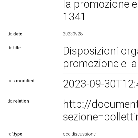
la promozione e l
1341
20230928
dc:
date
Disposizioni org
dc:
title
promozione e la 
2023-09-30T12:
ods:
modified
http://documen
dc:
relation
sezione=bollet
rdf:
type
ocd:discussione