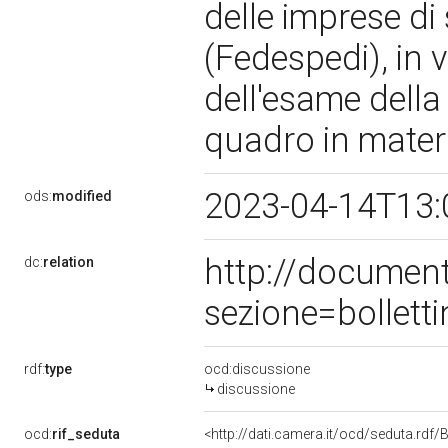
delle imprese di 
(Fedespedi), in 
dell'esame della
quadro in materi
2023-04-14T13:
ods:
modified
http://documen
dc:
relation
sezione=bollet
rdf:
type
ocd:discussione
discussione
ocd:
rif_seduta
<http://dati.camera.it/ocd/seduta.rd