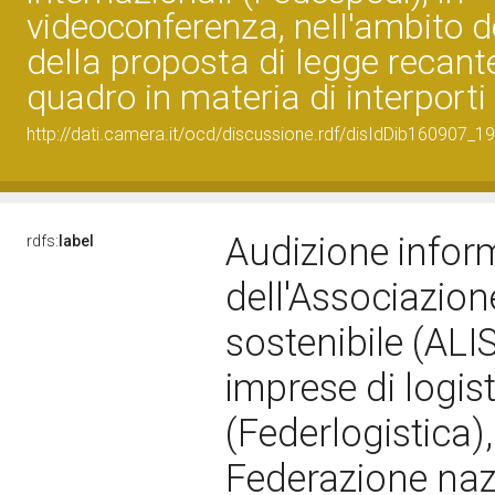
videoconferenza, nell'ambito 
della proposta di legge recan
quadro in materia di interporti
http://dati.camera.it/ocd/discussione.rdf/disIdDib160907_19
Audizione inform
rdfs:
label
dell'Associazione
sostenibile (ALIS
imprese di logis
(Federlogistica)
Federazione nazi