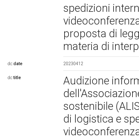
spedizioni inter
videoconferenza,
proposta di leg
materia di inter
20230412
dc:
date
Audizione inform
dc:
title
dell'Associazione
sostenibile (ALI
di logistica e sp
videoconferenza