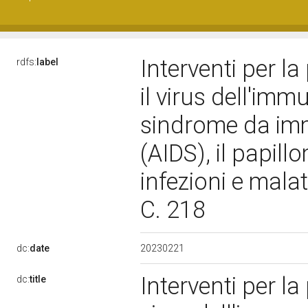
Interventi per la
rdfs:
label
il virus dell'im
sindrome da im
(AIDS), il papil
infezioni e mala
C. 218
20230221
dc:
date
Interventi per la
dc:
title