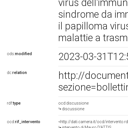
virus dell'immu
sindrome da imm
il papilloma vir
malattie a trasm
2023-03-31T12:
ods:
modified
http://documen
dc:
relation
sezione=bollet
rdf:
type
ocd:discussione
discussione
ocd:
rif_intervento
<http://dati.camera.it/ocd/intervento.
intervento di Mauro D'ATTIS