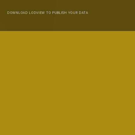
DOWNLOAD LODVIEW TO PUBLISH YOUR DATA