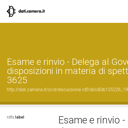
Esame e rinvio - Delega al Gov
disposizioni in materia di spet
3625
http://dati.camera.it/ocd/discussione.rdf/disIdDib155226_18
Esame e rinvio -
rdfs:
label