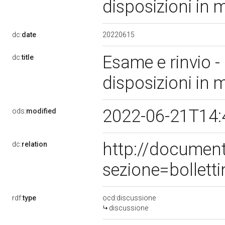
disposizioni in 
20220615
dc:
date
Esame e rinvio -
dc:
title
disposizioni in 
2022-06-21T14:
ods:
modified
http://documen
dc:
relation
sezione=bollet
rdf:
type
ocd:discussione
discussione