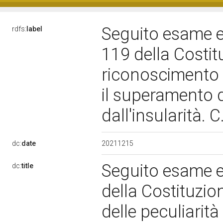
Seguito esame e r
rdfs:
label
119 della Costit
riconoscimento d
il superamento d
dall'insularità. 
20211215
dc:
date
Seguito esame e 
dc:
title
della Costituzio
delle peculiarità