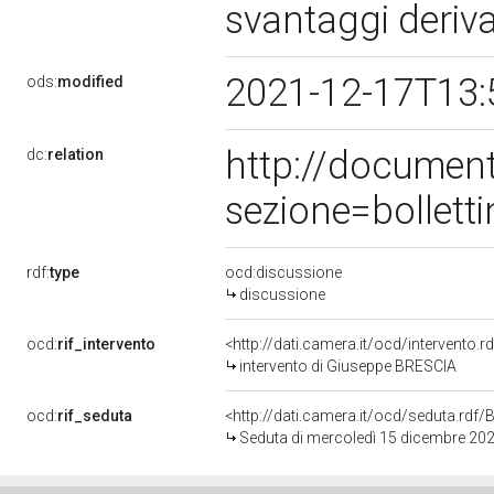
svantaggi deriva
2021-12-17T13:
ods:
modified
http://documen
dc:
relation
sezione=bollet
rdf:
type
ocd:discussione
discussione
ocd:
rif_intervento
<http://dati.camera.it/ocd/intervento.
intervento di Giuseppe BRESCIA
ocd:
rif_seduta
<http://dati.camera.it/ocd/seduta.rd
Seduta di mercoledì 15 dicembre 20