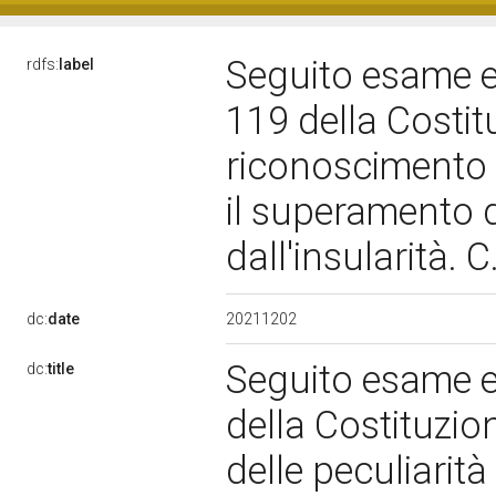
Seguito esame e r
rdfs:
label
119 della Costit
riconoscimento d
il superamento d
dall'insularità. 
20211202
dc:
date
Seguito esame e 
dc:
title
della Costituzio
delle peculiarità