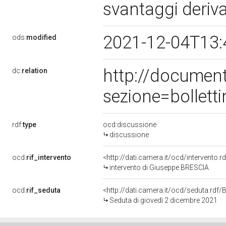
svantaggi deriva
2021-12-04T13:
ods:
modified
http://documen
dc:
relation
sezione=bollet
rdf:
type
ocd:discussione
discussione
ocd:
rif_intervento
<http://dati.camera.it/ocd/intervento.
intervento di Giuseppe BRESCIA
ocd:
rif_seduta
<http://dati.camera.it/ocd/seduta.rd
Seduta di giovedì 2 dicembre 2021