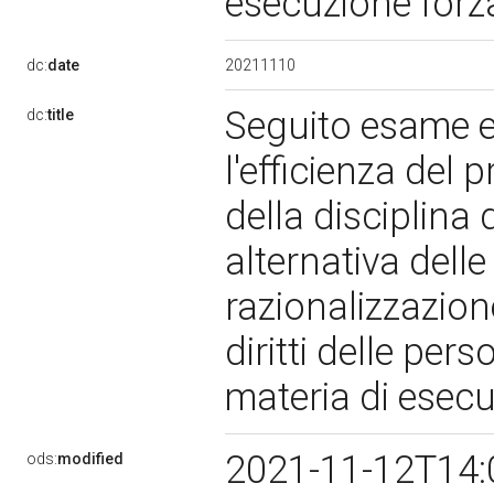
esecuzione forz
20211110
dc:
date
Seguito esame e 
dc:
title
l'efficienza del 
della disciplina 
alternativa delle
razionalizzazion
diritti delle per
materia di esec
2021-11-12T14:
ods:
modified