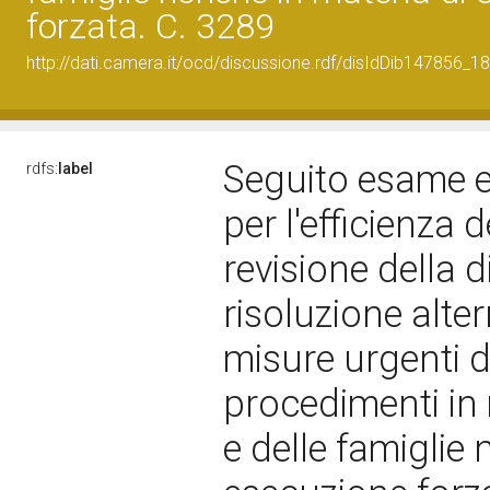
forzata. C. 3289
http://dati.camera.it/ocd/discussione.rdf/disIdDib147856_18
Seguito esame e 
rdfs:
label
per l'efficienza 
revisione della d
risoluzione alter
misure urgenti d
procedimenti in m
e delle famiglie