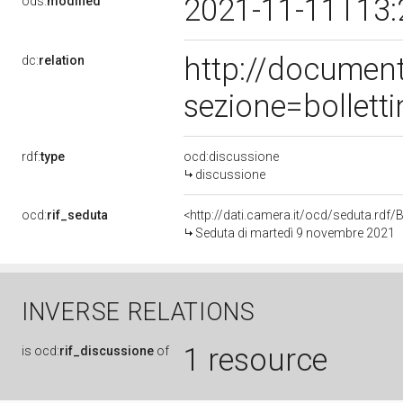
2021-11-11T13:
ods:
modified
http://documen
dc:
relation
sezione=bollet
rdf:
type
ocd:discussione
discussione
ocd:
rif_seduta
<http://dati.camera.it/ocd/seduta.rd
Seduta di martedì 9 novembre 2021
INVERSE RELATIONS
1 resource
is
ocd:
rif_discussione
of