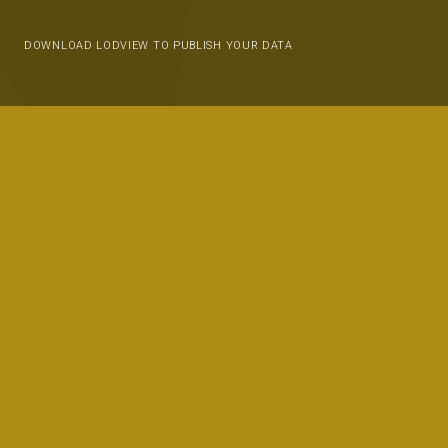
DOWNLOAD LODVIEW TO PUBLISH YOUR DATA