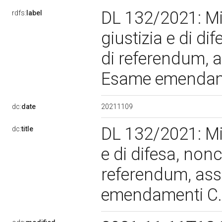
DL 132/2021: Mis
rdfs:
label
giustizia e di d
di referendum, 
Esame emendam
20211109
dc:
date
DL 132/2021: Mis
dc:
title
e di difesa, non
referendum, as
emendamenti C.