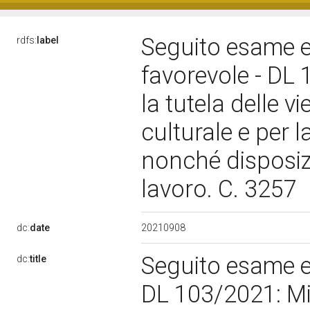
Seguito esame e
rdfs:
label
favorevole - DL 
la tutela delle v
culturale e per 
nonché disposizi
lavoro. C. 3257
20210908
dc:
date
Seguito esame e 
dc:
title
DL 103/2021: Mis