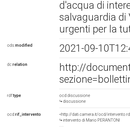
d'acqua di intere
salvaguardia di 
urgenti per la tu
2021-09-10T12:
ods:
modified
http://documen
dc:
relation
sezione=bollet
rdf:
type
ocd:discussione
discussione
ocd:
rif_intervento
<http://dati.camera.it/ocd/intervento.
intervento di Mario PERANTONI