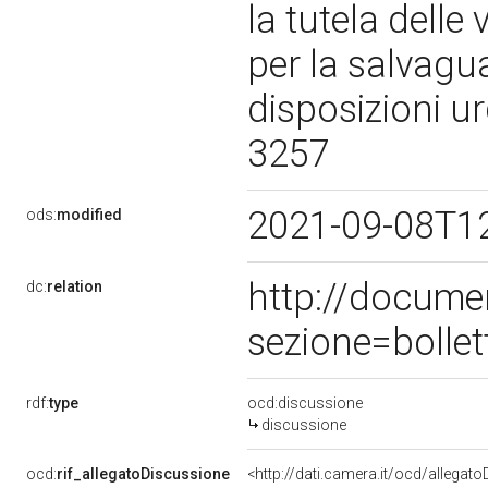
la tutela delle
per la salvagu
disposizioni ur
3257
2021-09-08T1
ods:
modified
http://docume
dc:
relation
sezione=bolle
rdf:
type
ocd:discussione
discussione
ocd:
rif_allegatoDiscussione
<http://dati.camera.it/ocd/allegat