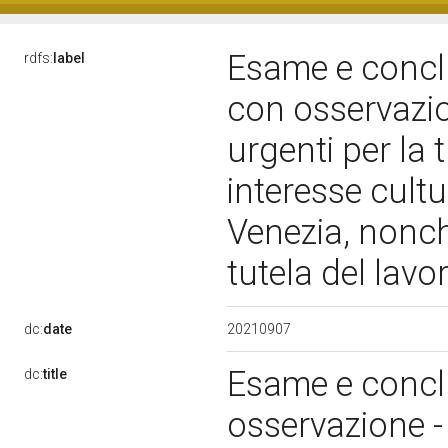
Esame e conclu
rdfs:
label
con osservazi
urgenti per la 
interesse cultu
Venezia, nonch
tutela del lavo
20210907
dc:
date
Esame e conclu
dc:
title
osservazione -