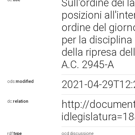
Sull'ordine dei la
posizioni all'in
ordine del giorn
per la disciplina
della ripresa del
A.C. 2945-A
2021-04-29T12:
ods:
modified
http://documen
dc:
relation
idlegislatura=
rdf:
type
ocd:discussione