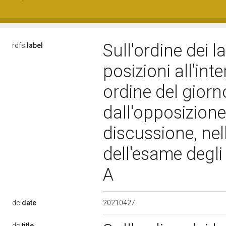
Sull'ordine dei la
rdfs:
label
posizioni all'in
ordine del gior
dall'opposizione,
discussione, nel
dell'esame degli 
A
20210427
dc:
date
dc:
title