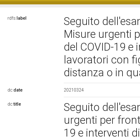
Seguito dell'esa
rdfs:
label
Misure urgenti p
del COVID-19 e i
lavoratori con fi
distanza o in q
20210324
dc:
date
Seguito dell'esa
dc:
title
urgenti per fron
19 e interventi d