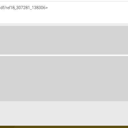
e.rdf/rel18_307281_138306>