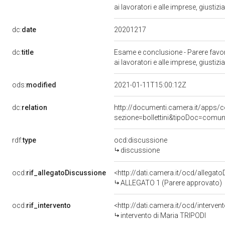
ai lavoratori e alle imprese, giust
20201217
dc:
date
dc:
title
Esame e conclusione - Parere favorev
ai lavoratori e alle imprese, giust
ods:
modified
2021-01-11T15:00:12Z
dc:
relation
http://documenti.camera.it/app
sezione=bollettini&tipoDoc=comu
rdf:
type
ocd:discussione
discussione
ocd:
rif_allegatoDiscussione
<http://dati.camera.it/ocd/allegat
ALLEGATO 1 (Parere approvato)
ocd:
rif_intervento
<http://dati.camera.it/ocd/interve
intervento di Maria TRIPODI