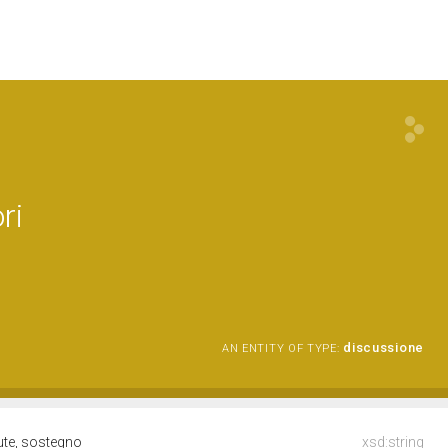
ri
discussione
AN ENTITY OF TYPE:
lute, sostegno
xsd:string