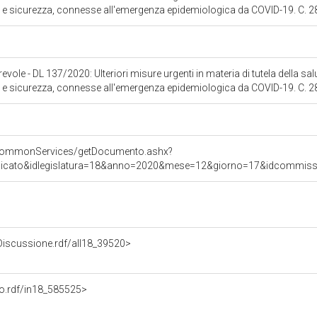
izia e sicurezza, connesse all'emergenza epidemiologica da COVID-19. C. 
ole - DL 137/2020: Ulteriori misure urgenti in materia di tutela della sa
izia e sicurezza, connesse all'emergenza epidemiologica da COVID-19. C. 
s/commonServices/getDocumento.ashx?
nicato&idlegislatura=18&anno=2020&mese=12&giorno=17&idcommission
oDiscussione.rdf/all18_39520>
nto.rdf/in18_585525>