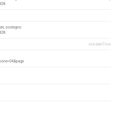
2828
lute, sostegno
2828
xsd:dateTime
e=04&pagina=data.20201217.com04.bollettino.sede00010.tit00010&a