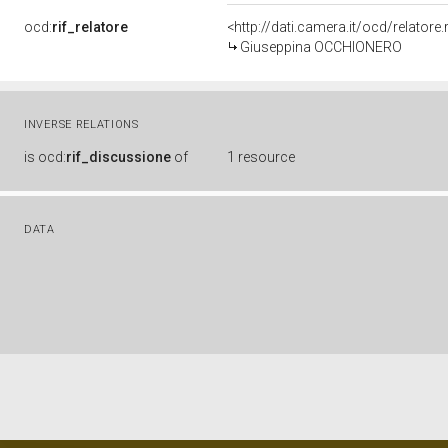
ocd:
rif_relatore
<http://dati.camera.it/ocd/relator
Giuseppina OCCHIONERO
INVERSE RELATIONS
is
ocd:
rif_discussione
of
1 resource
DATA