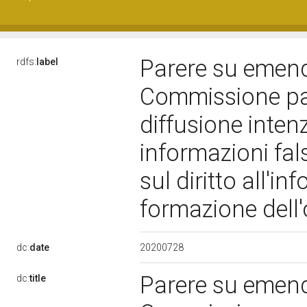
Parere su emenda
rdfs:
label
Commissione par
diffusione inten
informazioni fals
sul diritto all'in
formazione dell
20200728
dc:
date
Parere su emenda
dc:
title