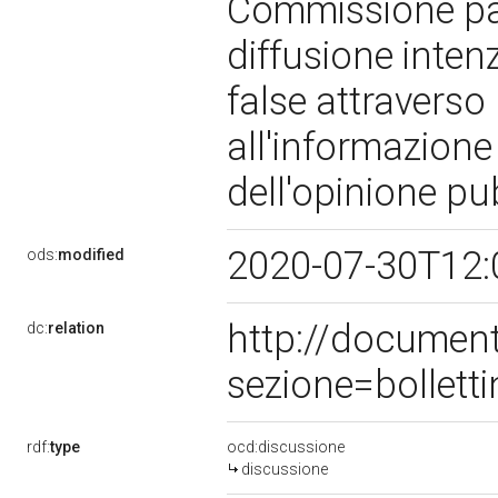
Commissione par
diffusione inten
false attraverso l
all'informazione
dell'opinione pu
2020-07-30T12:
ods:
modified
http://documen
dc:
relation
sezione=bollet
rdf:
type
ocd:discussione
discussione