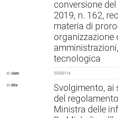
conversione del
2019, n. 162, re
materia di prorog
organizzazione 
amministrazioni
tecnologica
20200116
dc:
date
Svolgimento, ai 
dc:
title
del regolamento,
Ministra delle in