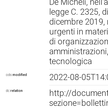
De Micheli, nell
legge C. 2325, d
dicembre 2019, n
urgenti in materi
di organizzazion
amministrazioni
tecnologica
2022-08-05T14:
ods:
modified
http://documen
dc:
relation
sezione=bollet