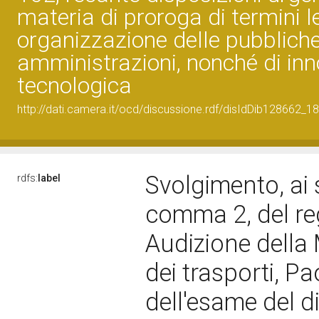
materia di proroga di termini leg
organizzazione delle pubblich
amministrazioni, nonché di in
tecnologica
http://dati.camera.it/ocd/discussione.rdf/disIdDib128662_18
Svolgimento, ai s
rdfs:
label
comma 2, del re
Audizione della M
dei trasporti, Pa
dell'esame del d