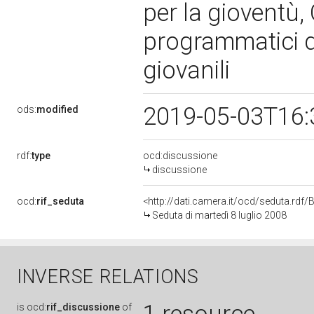
per la gioventù,
programmatici de
giovanili
2019-05-03T16:
ods:
modified
rdf:
type
ocd:discussione
discussione
ocd:
rif_seduta
<http://dati.camera.it/ocd/seduta.rd
Seduta di martedì 8 luglio 2008
INVERSE RELATIONS
is
ocd:
rif_discussione
of