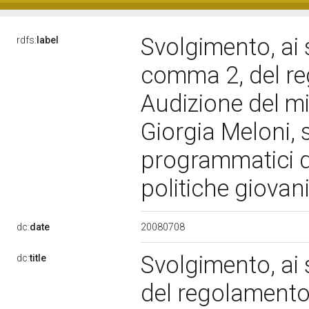
Svolgimento, ai s
rdfs:
label
comma 2, del reg
Audizione del mi
Giorgia Meloni, 
programmatici d
politiche giovani
20080708
dc:
date
Svolgimento, ai 
dc:
title
del regolamento,