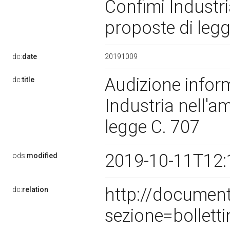
Confimi Industri
proposte di leg
20191009
dc:
date
Audizione inform
dc:
title
Industria nell'a
legge C. 707
2019-10-11T12:
ods:
modified
http://documen
dc:
relation
sezione=bollet