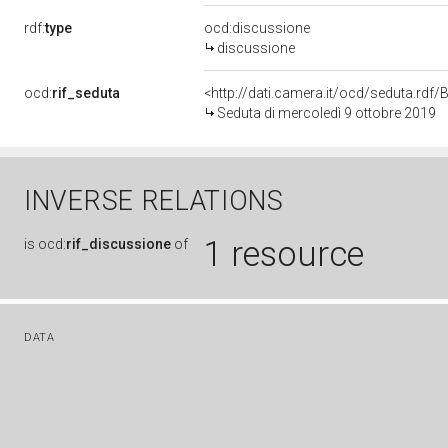
rdf:
type
ocd:discussione
discussione
ocd:
rif_seduta
<http://dati.camera.it/ocd/seduta.rd
Seduta di mercoledì 9 ottobre 2019
INVERSE RELATIONS
1 resource
is
ocd:
rif_discussione
of
DATA