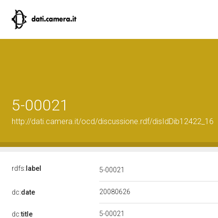
5-00021
http://dati.camera.it/ocd/discussione.rdf/disIdDib12422_16
rdfs:
label
5-00021
20080626
dc:
date
5-00021
dc:
title