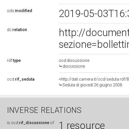
2019-05-03T16:
ods:
modified
http://documen
dc:
relation
sezione=bollet
rdf:
type
ocd:discussione
discussione
ocd:
rif_seduta
<http://dati.camera.it/ocd/seduta.rd
Seduta di giovedì 26 giugno 2008
INVERSE RELATIONS
1 resource
is
ocd:
rif_discussione
of