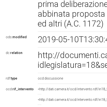
prima deliberazione
abbinata proposta d
ed altri (A.C. 1172)
2019-05-10T13:30
ods:
modified
http://documenti.
dc:
relation
idlegislatura=18&
rdf:
type
ocd:discussione
ocd:
rif_intervento
<http://dati.camera.it/ocd/intervento.rdf/in1
<http://dati.camera.it/ocd/intervento.rdf/in1