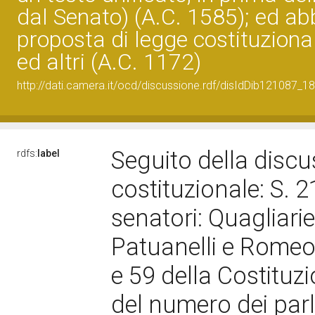
dal Senato) (A.C. 1585); ed ab
proposta di legge costituziona
ed altri (A.C. 1172)
http://dati.camera.it/ocd/discussione.rdf/disIdDib121087_18
Seguito della discu
rdfs:
label
costituzionale: S. 2
senatori: Quagliariel
Patuanelli e Romeo:
e 59 della Costituzi
del numero dei par