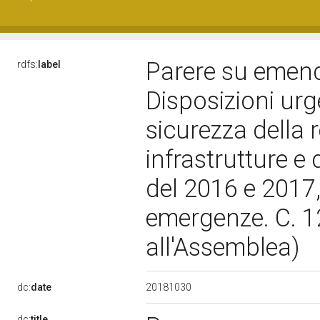
Parere su emend
rdfs:
label
Disposizioni urge
sicurezza della 
infrastrutture e d
del 2016 e 2017, 
emergenze. C. 1
all'Assemblea)
20181030
dc:
date
dc:
title