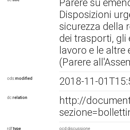
Parere su emend
Disposizioni urge
sicurezza della r
dei trasporti, gli
lavoro e le altr
(Parere all'Ass
2018-11-01T15:
ods:
modified
http://documen
dc:
relation
sezione=bollet
rdf:
type
ocd:discussione