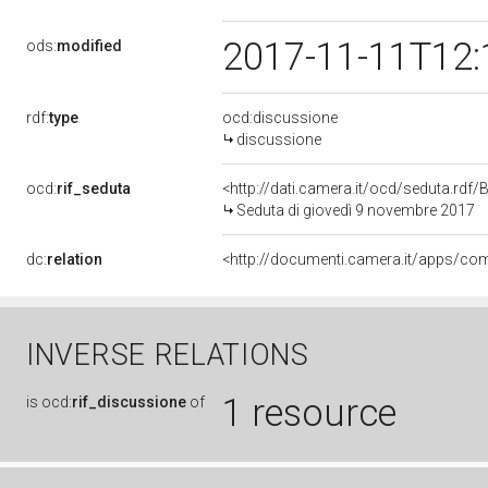
2017-11-11T12:
ods:
modified
rdf:
type
ocd:discussione
discussione
ocd:
rif_seduta
<http://dati.camera.it/ocd/seduta.rd
Seduta di giovedì 9 novembre 2017
dc:
relation
INVERSE RELATIONS
1 resource
is
ocd:
rif_discussione
of