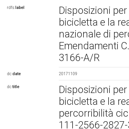
Disposizioni per 
rdfs:
label
bicicletta e la r
nazionale di perco
Emendamenti C.
3166-A/R
20171109
dc:
date
Disposizioni per 
dc:
title
bicicletta e la r
percorribilità c
111-2566-2827