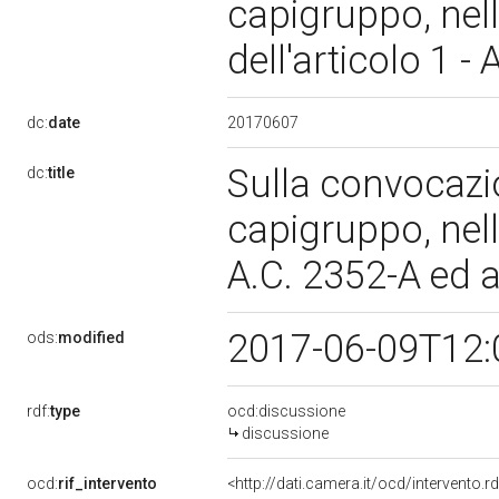
capigruppo, nel
dell'articolo 1 
20170607
dc:
date
Sulla convocazi
dc:
title
capigruppo, nell
A.C. 2352-A ed 
2017-06-09T12:
ods:
modified
rdf:
type
ocd:discussione
discussione
ocd:
rif_intervento
<http://dati.camera.it/ocd/intervento.