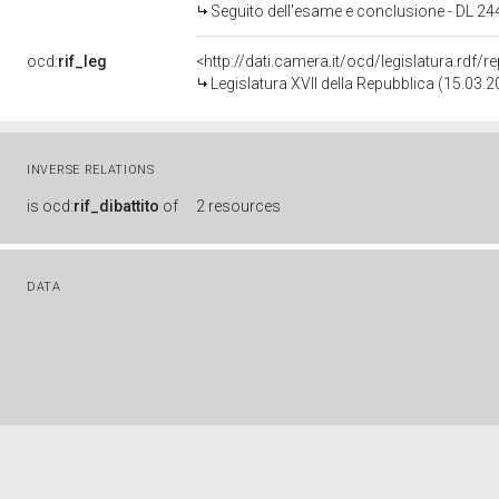
Seguito dell'esame e conclusione - DL 244
ocd:
rif_leg
<http://dati.camera.it/ocd/legislatura.rdf/
Legislatura XVII della Repubblica (15.03.
INVERSE RELATIONS
is
ocd:
rif_dibattito
of
2 resources
DATA