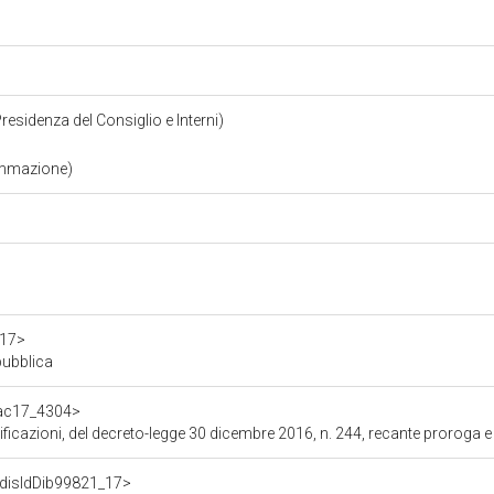
Presidenza del Consiglio e Interni)
ammazione)
a17>
pubblica
f/ac17_4304>
 del decreto-legge 30 dicembre 2016, n. 244, recante proroga e definizione di termini. Pror
f/disIdDib99821_17>