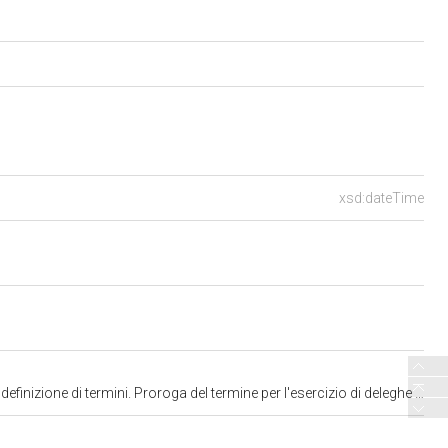
xsd:dateTime
oga del termine per l'esercizio di deleghe legislative" (approvato dal Senato) (4304)