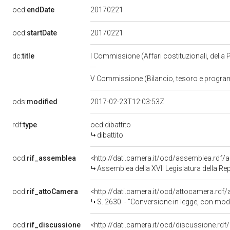
20170221
ocd:
endDate
20170221
ocd:
startDate
dc:
title
I Commissione (Affari costituzionali, della 
V Commissione (Bilancio, tesoro e progr
ods:
modified
2017-02-23T12:03:53Z
rdf:
type
ocd:dibattito
dibattito
ocd:
rif_assemblea
<http://dati.camera.it/ocd/assemblea.rdf/
Assemblea della XVII Legislatura della Re
ocd:
rif_attoCamera
<http://dati.camera.it/ocd/attocamera.rd
S. 2630. - "Conversione in legge, con modificazioni,
ocd:
rif_discussione
<http://dati.camera.it/ocd/discussione.rd