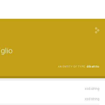
glio
dibattito
AN ENTITY OF TYPE:
xsd:string
xsd:string