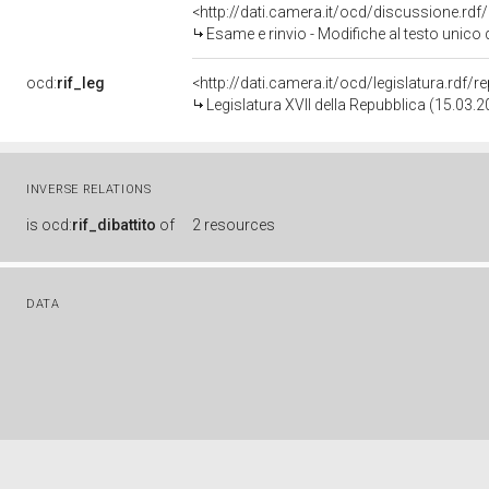
<http://dati.camera.it/ocd/discussione.rd
Esame e rinvio - Modifiche al testo unico di cui al decreto del Presidente della Repubblica 30 marzo 1957, n. 361, concernente l'elezion
ocd:
rif_leg
<http://dati.camera.it/ocd/legislatura.rdf/
Legislatura XVII della Repubblica (15.03.
INVERSE RELATIONS
is
ocd:
rif_dibattito
of
2 resources
DATA