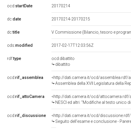
20170214
ocd:
startDate
dc:
date
20170214-20170215
dc:
title
V Commissione (Bilancio, tesoro e progr
ods:
modified
2017-02-17T12:03:56Z
rdf:
type
ocd:dibattito
dibattito
ocd:
rif_assemblea
<http://dati.camera.it/ocd/assemblea.rdf/
Assemblea della XVII Legislatura della Re
ocd:
rif_attoCamera
<http://dati.camera.it/ocd/attocamera.rd
NESCI ed altri: "Modifiche al testo unico di cui al decreto del Presidente della Repubblica 30 marzo 1957, n. 361, concernente 
ocd:
rif_discussione
<http://dati.camera.it/ocd/discussione.rd
Seguito dell'esame e conclusione - Parere favorevole con condizioni, volte a garantire il rispetto dell'articolo 81 della Costituzione - Parere su emendamenti - Modifiche al testo unico