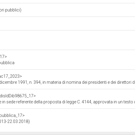
ori pubblici)
a17>
pubblica
f/ac17_2023>
e 1991, n. 394, in materia di nomina dei presidenti e dei direttori degli enti parco,
f/disIdDib98675_17>
in materia di aree protette», di rappresentanti dell'Associazione Nazionale Comuni d'Italia (ANCI) e dell'Unione Nazionale Comuni Comunità Enti Montani (UNCEM), dell'Istituto superiore per la protezione e la ricerca ambientale (ISPRA), del Comando Generale dell'Arma dei Carabinieri, del Comando Generale del Corpo delle Capitanerie di Porto - Guardia Costiera, dell'Associazio
repubblica_17>
2013-22.03.2018)