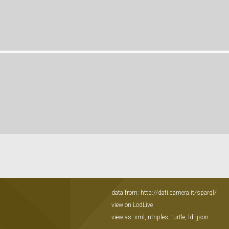
data from:
http://dati.camera.it/sparql/
view on LodLive
view as:
xml
,
ntriples
,
turtle
,
ld+json