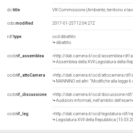
dc:
title
VIII Commissione (Ambiente, territorio e lav
ods:
modified
2017-01-25T12:04:27Z
rdf:
type
ocd:dibattito
dibattito
ocd:
rif_assemblea
<http://dati.camera.it/ocd/assemblea.rdf/
Assemblea della XVII Legislatura della Re
ocd:
rif_attoCamera
<http://dati.camera.it/ocd/attocamera.rd
MANNINO ed altri: "Modifiche alla legge 6 dicembr
ocd:
rif_discussione
<http://dati.camera.it/ocd/discussione.rd
Audizioni informali, nell'ambito dell'esame in sede referente della proposta di legge C. 4144, approvata in un testo unificato dal Senato, recante «Modifiche alla legge 6 dicembre 1991, n. 394 e ulteriori disposizioni 
ocd:
rif_leg
<http://dati.camera.it/ocd/legislatura.rdf/
Legislatura XVII della Repubblica (15.03.