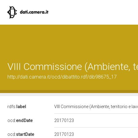
VIII Commissione (Ambiente, ter
http://dati.camera.it/ocd/dibattito.rdf/dib98675_17
rdfs:
label
VIII Commissione (Ambiente, territorio e lav
20170123
ocd:
endDate
20170123
ocd:
startDate