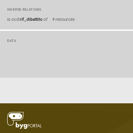
INVERSE RELATIONS
is
ocd:
rif_dibattito
of
4 resources
DATA