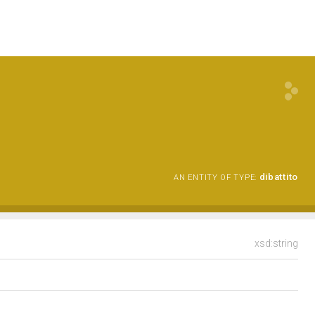
dibattito
AN ENTITY OF TYPE:
xsd:string