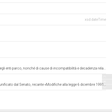
xsd:dateTime
 nonché di cause di incompatibilità e decadenza relative a tali cariche" (2023)
ne Nazionale Costruttori Edili (ANCE), della Confederazione Italiana Agricoltori (CIA), della Confederazione Generale Agricoltura Italiana (Confagricoltura) e della Coldiretti, della Federazione delle Associazioni Nazionali Venatorie Riconosciute (Fe.NA.Ve.Ri), del Touring Club Italiano e delle organizzazioni sindacali della CGIL, CISL e della UIL.