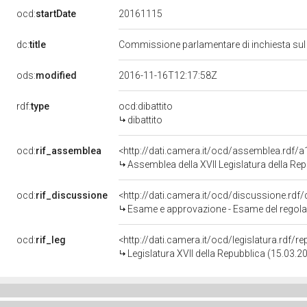
20161115
ocd:
startDate
dc:
title
Commissione parlamentare di inchiesta sul li
ods:
modified
2016-11-16T12:17:58Z
rdf:
type
ocd:dibattito
dibattito
ocd:
rif_assemblea
<http://dati.camera.it/ocd/assemblea.rdf/
Assemblea della XVII Legislatura della Re
ocd:
rif_discussione
<http://dati.camera.it/ocd/discussione.rdf
Esame e approvazione - Esame del regol
ocd:
rif_leg
<http://dati.camera.it/ocd/legislatura.rdf/r
Legislatura XVII della Repubblica (15.03.