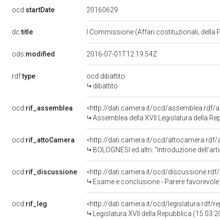
20160629
ocd:
startDate
dc:
title
I Commissione (Affari costituzionali, della 
ods:
modified
2016-07-01T12:19:54Z
rdf:
type
ocd:dibattito
dibattito
ocd:
rif_assemblea
<http://dati.camera.it/ocd/assemblea.rdf/
Assemblea della XVII Legislatura della Re
ocd:
rif_attoCamera
<http://dati.camera.it/ocd/attocamera.rdf
BOLOGNESI ed altri: "Introduzione dell'art
ocd:
rif_discussione
<http://dati.camera.it/ocd/discussione.rd
Esame e conclusione - Parere favorevole - Introduzione nel codice penale
ocd:
rif_leg
<http://dati.camera.it/ocd/legislatura.rdf/
Legislatura XVII della Repubblica (15.03.