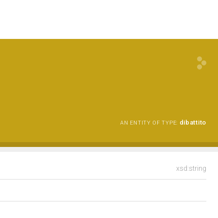
dibattito
AN ENTITY OF TYPE:
xsd:string