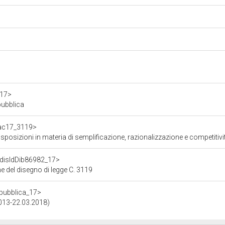
a17>
pubblica
f/ac17_3119>
ioni in materia di semplificazione, razionalizzazione e competitività dei settori agrico
f/disIdDib86982_17>
e del disegno di legge C. 3119
repubblica_17>
2013-22.03.2018)