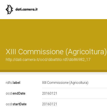
XIII Commissione (Agricoltura)
http://dati.camera.it/ocd/dibattito.rdf/dib86982_17
rdfs:
label
XIII Commissione (Agricoltura)
20160121
ocd:
endDate
20160121
ocd:
startDate