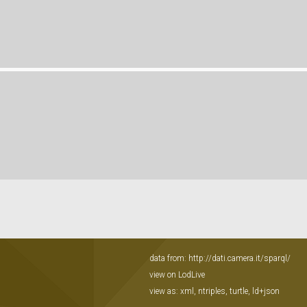
data from:
http://dati.camera.it/sparql/
view on LodLive
view as:
xml
,
ntriples
,
turtle
,
ld+json