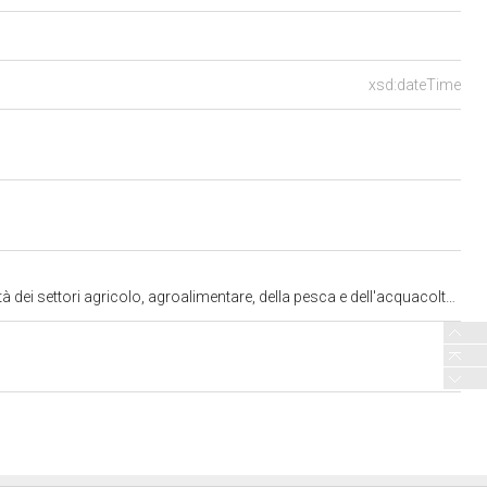
xsd:dateTime
lo, agroalimentare, della pesca e dell'acquacoltura" (approvato dal Senato) (3119)