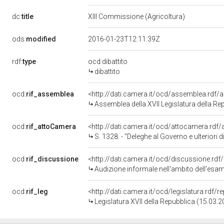
dc:
title
XIII Commissione (Agricoltura)
ods:
modified
2016-01-23T12:11:39Z
rdf:
type
ocd:dibattito
dibattito
ocd:
rif_assemblea
<http://dati.camera.it/ocd/assemblea.rdf/
Assemblea della XVII Legislatura della Re
ocd:
rif_attoCamera
<http://dati.camera.it/ocd/attocamera.rd
S. 1328. - "Deleghe al Governo e ulteriori disposiz
ocd:
rif_discussione
<http://dati.camera.it/ocd/discussione.rd
Audizione informale nell'ambito dell'esam
ocd:
rif_leg
<http://dati.camera.it/ocd/legislatura.rdf/
Legislatura XVII della Repubblica (15.03.