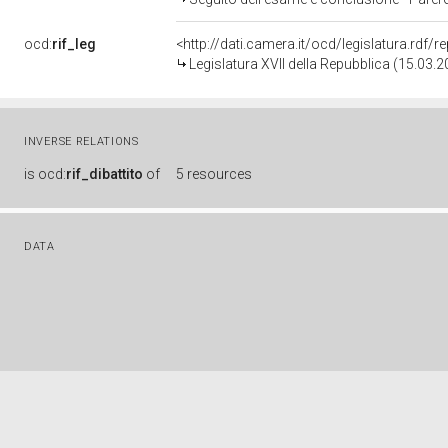
ocd:
rif_leg
<http://dati.camera.it/ocd/legislatura.rdf/
Legislatura XVII della Repubblica (15.03.
INVERSE RELATIONS
is
ocd:
rif_dibattito
of
5 resources
DATA