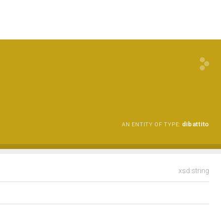
dibattito
AN ENTITY OF TYPE:
xsd:string