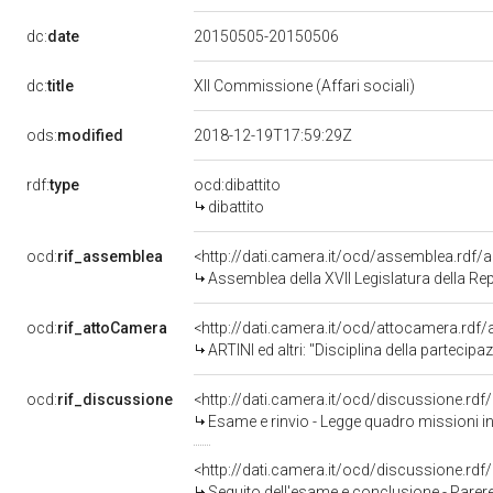
dc:
date
20150505-20150506
dc:
title
XII Commissione (Affari sociali)
ods:
modified
2018-12-19T17:59:29Z
rdf:
type
ocd:dibattito
dibattito
ocd:
rif_assemblea
<http://dati.camera.it/ocd/assemblea.rdf/
Assemblea della XVII Legislatura della Re
ocd:
rif_attoCamera
<http://dati.camera.it/ocd/attocamera.rd
ARTINI ed altri: "Disciplina della partecipaz
ocd:
rif_discussione
<http://dati.camera.it/ocd/discussione.rd
Esame e rinvio - Legge quadro missioni int
<http://dati.camera.it/ocd/discussione.rd
Seguito dell'esame e conclusione - Parere