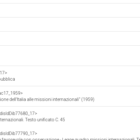
a17>
pubblica
f/ac17_1959>
ione dell'Italia alle missioni internazionali" (1959)
f/disIdDib77680_17>
ernazionali. Testo unificato C. 45
f/disIdDib77790_17>
 favorevole con osservazione - Legge quadro missioni internazionali. Te