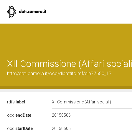
XII Commissione (Affari sociali
http://dati.camera.it/ocd/dibattito.rdf/dib77680_17
rdfs:
label
XII Commissione (Affari sociali)
20150506
ocd:
endDate
20150505
ocd:
startDate