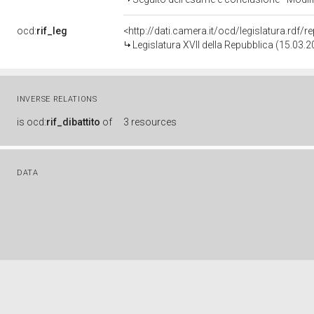
ocd:
rif_leg
<http://dati.camera.it/ocd/legislatura.rdf/
Legislatura XVII della Repubblica (15.03.
INVERSE RELATIONS
is
ocd:
rif_dibattito
of
3 resources
DATA