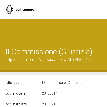
II Commissione (Giustizia)
http://dati.camera.it/ocd/dibattito.rdf/dib74963_17
rdfs:
label
II Commissione (Giustizia)
20150514
ocd:
endDate
20150218
ocd:
startDate