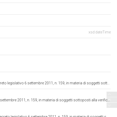
xsd:dateTime
etti sottoposti alla verifica antimafia" (approvata dalle Commissioni permanenti 1a e 2a del Senato) (2848)
ottoposti alla verifica antimafia. C. 2848, approvata dalle Commissioni permanenti 1 e 2 del Senato
etti sottoposti alla verifica antimafia. C. 2848, approvata dalle Commissioni permanenti 1 e 2 del Senato