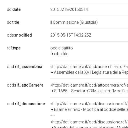
dc:
date
20150218-20150514
dc:
title
II Commissione (Giustizia)
ods:
modified
2015-05-15T14:32:25Z
rdf:
type
ocd:dibattito
dibattito
ocd:
rif_assemblea
<http://dati.camera.it/ocd/assemblea.rdf/
Assemblea della XVII Legislatura della Re
ocd:
rif_attoCamera
<http://dati.camera.it/ocd/attocamera.rd
S. 1685. - Senatori CRIMI ed altri: "Modifica al codice delle leggi
ocd:
rif_discussione
<http://dati.camera.it/ocd/discussione.rd
Esame e rinvio - Modifica al codice delle leggi antimafia e de
<http://dati.camera.it/ocd/discussione.rd
Seguito dell'esame e conclusione - Modifica al codice delle leggi 