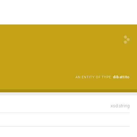
dibattito
AN ENTITY OF TYPE:
xsd:string