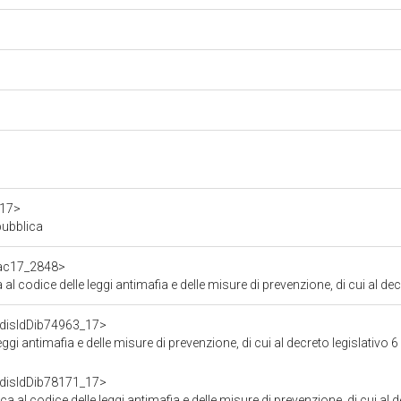
a17>
pubblica
f/ac17_2848>
 antimafia e delle misure di prevenzione, di cui al decreto legislativo 6 settembre 2011, n. 159, in materia di sogg
f/disIdDib74963_17>
lle misure di prevenzione, di cui al decreto legislativo 6 settembre 2011, n. 159, in materia di soggetti s
f/disIdDib78171_17>
antimafia e delle misure di prevenzione, di cui al decreto legislativo 6 settembre 2011, n. 159, in materia di sogg