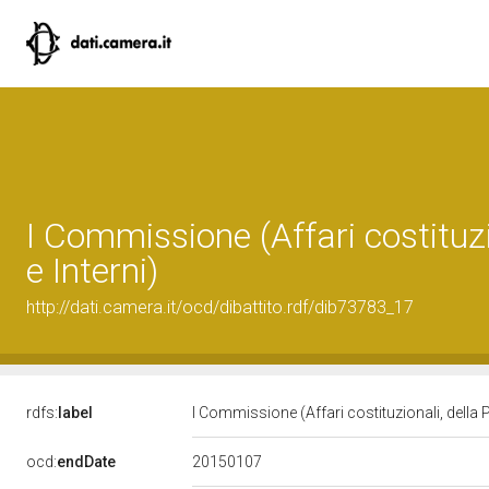
I Commissione (Affari costituzi
e Interni)
http://dati.camera.it/ocd/dibattito.rdf/dib73783_17
rdfs:
label
I Commissione (Affari costituzionali, della 
20150107
ocd:
endDate