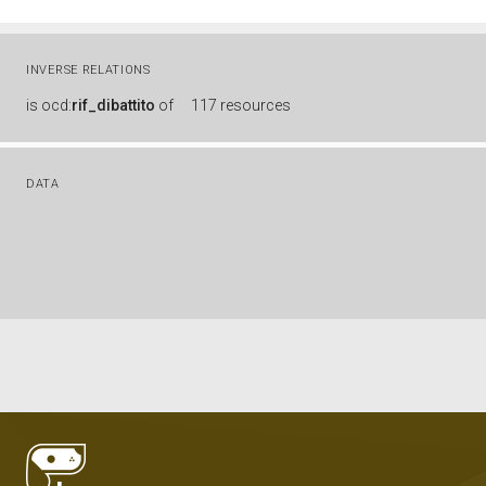
INVERSE RELATIONS
is
ocd:
rif_dibattito
of
117 resources
DATA