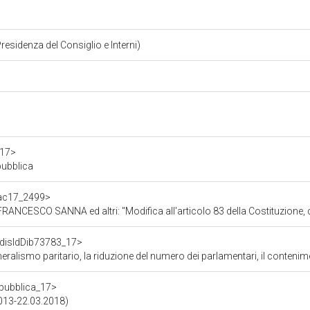
Presidenza del Consiglio e Interni)
a17>
pubblica
f/ac17_2499>
ri: "Modifica all'articolo 83 della Costituzione, concernente la partecipazione dei membri del Pa
f/disIdDib73783_17>
dei costi di funzionamento delle istituzioni, la soppressione del CNEL e la revisione del titolo V della parte II della Costituzione. Emendamenti C. 2613-8-14-21-32-33-34-148-177-178-179-180-243-247-284-329-
repubblica_17>
2013-22.03.2018)