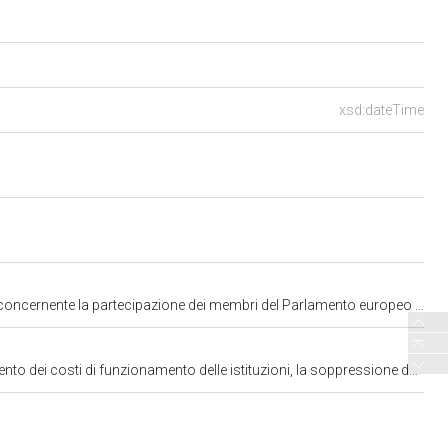
xsd:dateTime
rlamento europeo spettanti all'Italia all'elezione del Presidente della Repubblica" (2499)
355-357-379-398-399-466-568-579-580-581-582-757-758-839-861-939-1002-1259-1273-1319-1439-1543-1660-1706-1748-1925-1953-2051-2147-2221-2227-2293-2329-2338-2378-2402-2423-2441-2458-2462-2499-A