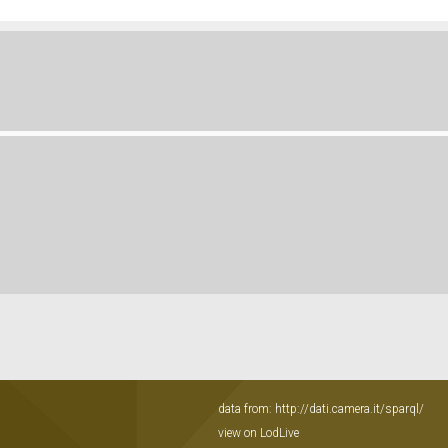
data from:
http://dati.camera.it/sparql/
view on LodLive