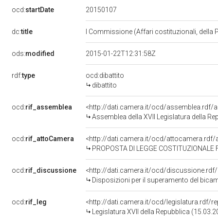
20150107
ocd:
startDate
dc:
title
I Commissione (Affari costituzionali, della 
ods:
modified
2015-01-22T12:31:58Z
rdf:
type
ocd:dibattito
dibattito
ocd:
rif_assemblea
<http://dati.camera.it/ocd/assemblea.rdf/
Assemblea della XVII Legislatura della Re
ocd:
rif_attoCamera
<http://dati.camera.it/ocd/attocamera.rd
PROPOSTA DI LEGGE COSTITUZIONALE FRANCESCO SANNA ed alt
ocd:
rif_discussione
<http://dati.camera.it/ocd/discussione.rd
Disposizioni per il superamento del bicameralismo paritario, la riduzione del numero dei parlamentari, il contenimento 
ocd:
rif_leg
<http://dati.camera.it/ocd/legislatura.rdf/
Legislatura XVII della Repubblica (15.03.