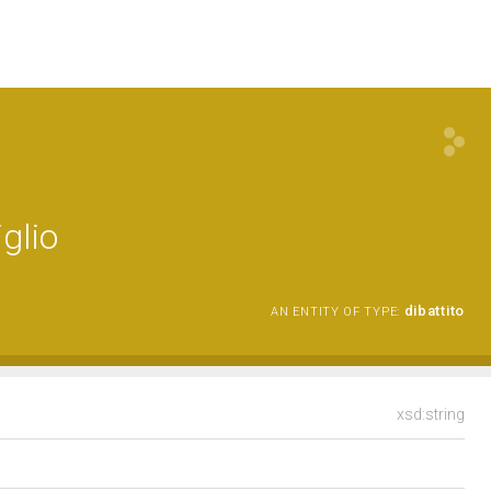
glio
dibattito
AN ENTITY OF TYPE:
xsd:string