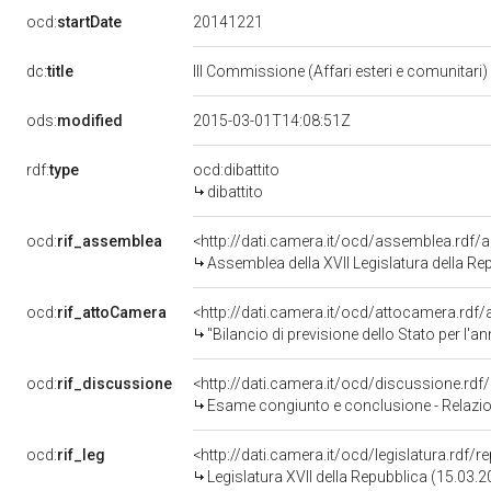
20141221
ocd:
startDate
dc:
title
III Commissione (Affari esteri e comunitari)
ods:
modified
2015-03-01T14:08:51Z
rdf:
type
ocd:dibattito
dibattito
ocd:
rif_assemblea
<http://dati.camera.it/ocd/assemblea.rdf/
Assemblea della XVII Legislatura della Re
ocd:
rif_attoCamera
<http://dati.camera.it/ocd/attocamera.rd
"Bilancio di previsione dello Stato per l'a
ocd:
rif_discussione
<http://dati.camera.it/ocd/discussione.rd
Esame congiunto e conclusione - Relazione favorevole - Disp
ocd:
rif_leg
<http://dati.camera.it/ocd/legislatura.rdf/
Legislatura XVII della Repubblica (15.03.