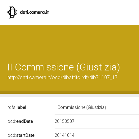
II Commissione (Giustizia)
http://dati.camera.it/ocd/dibattito.rdf/dib71107_17
rdfs:
label
II Commissione (Giustizia)
20150507
ocd:
endDate
20141014
ocd:
startDate