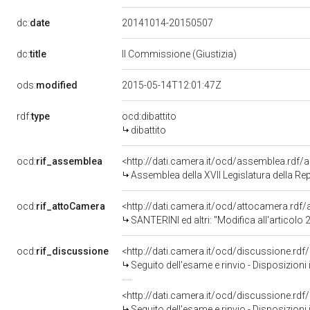
dc:
date
20141014-20150507
dc:
title
II Commissione (Giustizia)
ods:
modified
2015-05-14T12:01:47Z
rdf:
type
ocd:dibattito
dibattito
ocd:
rif_assemblea
<http://dati.camera.it/ocd/assemblea.rdf/
Assemblea della XVII Legislatura della Re
ocd:
rif_attoCamera
<http://dati.camera.it/ocd/attocamera.rd
SANTERINI ed altri: "Modifica all'articolo 28 della legge 4 maggio 19
ocd:
rif_discussione
<http://dati.camera.it/ocd/discussione.rd
Seguito dell'esame e rinvio - Disposizioni in materia di accesso
<http://dati.camera.it/ocd/discussione.rd
Seguito dell'esame e rinvio - Disposizioni in materia di accesso