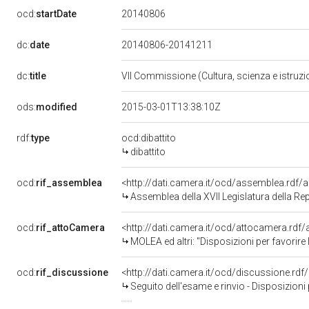
20140806
ocd:
startDate
dc:
date
20140806-20141211
dc:
title
VII Commissione (Cultura, scienza e istruz
ods:
modified
2015-03-01T13:38:10Z
rdf:
type
ocd:dibattito
dibattito
ocd:
rif_assemblea
<http://dati.camera.it/ocd/assemblea.rdf/
Assemblea della XVII Legislatura della Re
ocd:
rif_attoCamera
<http://dati.camera.it/ocd/attocamera.rd
MOLEA ed altri: "Disposizioni per favorire l'integrazione sociale de
ocd:
rif_discussione
<http://dati.camera.it/ocd/discussione.rd
Seguito dell'esame e rinvio - Disposizioni per favorire l'integrazione so