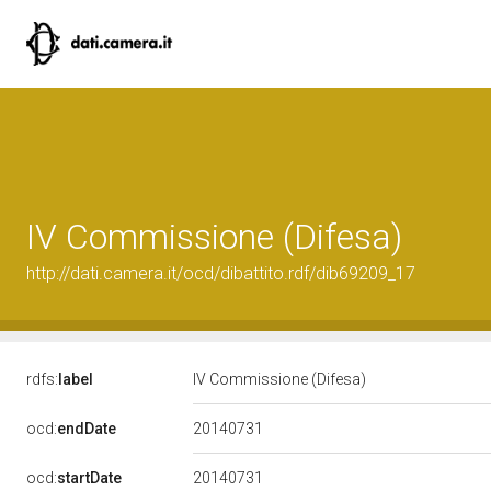
IV Commissione (Difesa)
http://dati.camera.it/ocd/dibattito.rdf/dib69209_17
rdfs:
label
IV Commissione (Difesa)
20140731
ocd:
endDate
20140731
ocd:
startDate