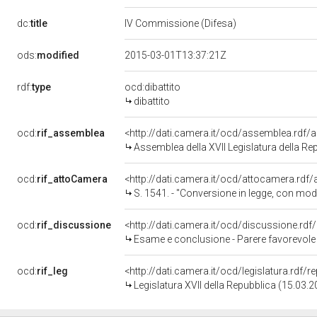
dc:
title
IV Commissione (Difesa)
ods:
modified
2015-03-01T13:37:21Z
rdf:
type
ocd:dibattito
dibattito
ocd:
rif_assemblea
<http://dati.camera.it/ocd/assemblea.rdf/
Assemblea della XVII Legislatura della Re
ocd:
rif_attoCamera
<http://dati.camera.it/ocd/attocamera.rd
S. 1541. - "Conversione in legge, con modificazioni, del decreto-legge 24 giugno 2014, n. 91, recante disposizioni urgenti per il settore agricolo, la tutela
ocd:
rif_discussione
<http://dati.camera.it/ocd/discussione.rd
Esame e conclusione - Parere favorevole con condizione - DL 91/2014: Disposizioni urgenti per il settore agricolo, la tutela ambientale e 
ocd:
rif_leg
<http://dati.camera.it/ocd/legislatura.rdf/
Legislatura XVII della Repubblica (15.03.