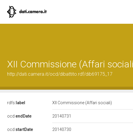
XII Commissione (Affari sociali
http://dati.camera.it/ocd/dibattito.rdf/dib69175_17
rdfs:
label
XII Commissione (Affari sociali)
20140731
ocd:
endDate
20140730
ocd:
startDate