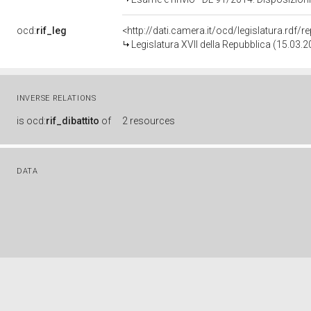
ocd:
rif_leg
<http://dati.camera.it/ocd/legislatura.rdf/
Legislatura XVII della Repubblica (15.03.
INVERSE RELATIONS
is
ocd:
rif_dibattito
of
2 resources
DATA