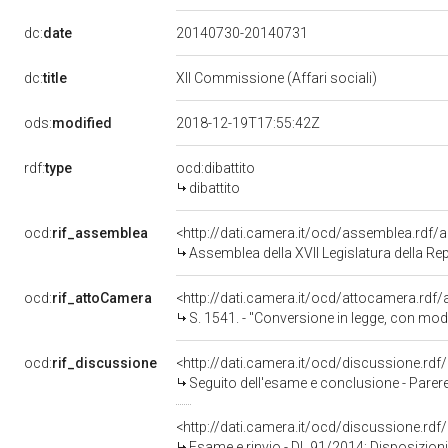
dc:
date
20140730-20140731
dc:
title
XII Commissione (Affari sociali)
ods:
modified
2018-12-19T17:55:42Z
rdf:
type
ocd:dibattito
dibattito
ocd:
rif_assemblea
<http://dati.camera.it/ocd/assemblea.rdf/
Assemblea della XVII Legislatura della Re
ocd:
rif_attoCamera
<http://dati.camera.it/ocd/attocamera.rd
S. 1541. - "Conversione in legge, con modificazioni, del decreto-legge 24 giugno 2014, n. 91, recante disposizioni urgenti per il settore agricolo, la tutela
ocd:
rif_discussione
<http://dati.camera.it/ocd/discussione.rd
Seguito dell'esame e conclusione - Parere favorevole con osservazione - DL 91/2014: Disposizioni urgenti per il settore agricolo, la tutela ambi
<http://dati.camera.it/ocd/discussione.rd
Esame e rinvio - DL 91/2014: Disposizioni urgenti per il settore agricolo, la tutela ambientale e l'efficientamento energeti