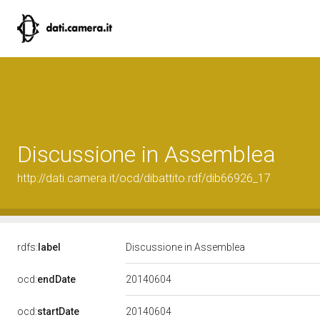
Discussione in Assemblea
http://dati.camera.it/ocd/dibattito.rdf/dib66926_17
rdfs:
label
Discussione in Assemblea
20140604
ocd:
endDate
20140604
ocd:
startDate