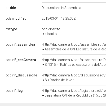
dc:
title
Discussione in Assemblea
ods:
modified
2015-03-01T13:25:05Z
rdf:
type
ocd:dibattito
dibattito
ocd:
rif_assemblea
<http://dati.camera.it/ocd/assemblea.rdf/
Assemblea della XVII Legislatura della Re
ocd:
rif_attoCamera
<http://dati.camera.it/ocd/attocamera.rd
S. 1315. - "Ratifica ed esecuzione dell'Accordo sulla creazione del blocco funzionale dello spaz
ocd:
rif_discussione
<http://dati.camera.it/ocd/discussione.rd
Sull'ordine dei lavori
ocd:
rif_leg
<http://dati.camera.it/ocd/legislatura.rdf/
Legislatura XVII della Repubblica (15.03.