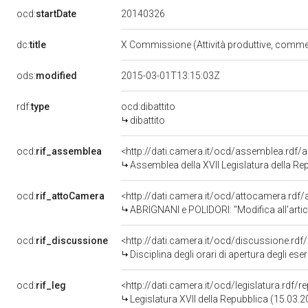
20140326
ocd:
startDate
dc:
title
X Commissione (Attività produttive, comme
ods:
modified
2015-03-01T13:15:03Z
rdf:
type
ocd:dibattito
dibattito
ocd:
rif_assemblea
<http://dati.camera.it/ocd/assemblea.rdf/
Assemblea della XVII Legislatura della Re
ocd:
rif_attoCamera
<http://dati.camera.it/ocd/attocamera.rd
ABRIGNANI e POLIDORI: "Modifica all'articolo 31 del decreto-legge 6 dicembre 2011, n. 201
ocd:
rif_discussione
<http://dati.camera.it/ocd/discussione.rd
Disciplina degli orari di apertura degli es
ocd:
rif_leg
<http://dati.camera.it/ocd/legislatura.rdf/
Legislatura XVII della Repubblica (15.03.