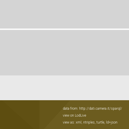
data from:
http://dati.camera.it/sparql/
view on LodLive
view as:
xml
,
ntriples
,
turtle
,
ld+json