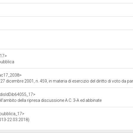
a17>
pubblica
f/ac17_2038>
7 dicembre 2001, n. 459, in materia di esercizio del diritto di voto da parte 
f/disIdDib64055_17>
ell'ambito della ripresa discussione A.C. 3-A ed abbinate
repubblica_17>
2013-22.03.2018)