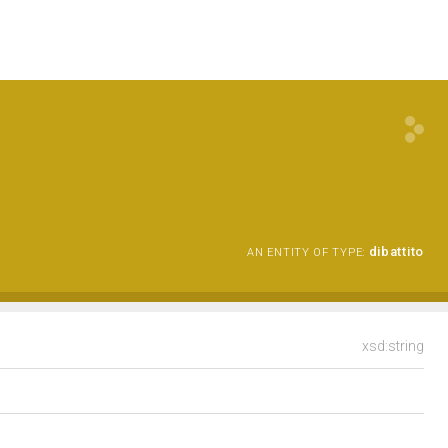
dibattito
AN ENTITY OF TYPE:
xsd:string