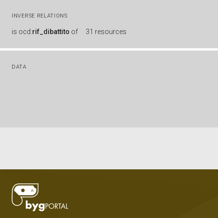
INVERSE RELATIONS
is
ocd:
rif_dibattito
of
31 resources
DATA