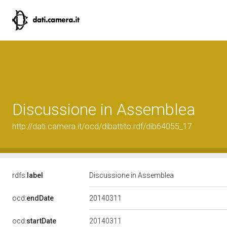
Discussione in Assemblea
http://dati.camera.it/ocd/dibattito.rdf/dib64055_17
rdfs:
label
Discussione in Assemblea
20140311
ocd:
endDate
20140311
ocd:
startDate