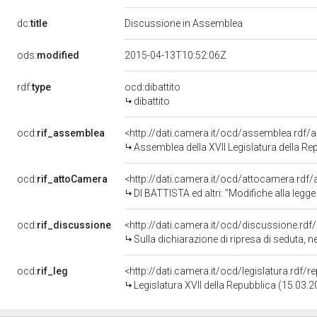
dc:
title
Discussione in Assemblea
ods:
modified
2015-04-13T10:52:06Z
rdf:
type
ocd:dibattito
dibattito
ocd:
rif_assemblea
<http://dati.camera.it/ocd/assemblea.rdf/
Assemblea della XVII Legislatura della Re
ocd:
rif_attoCamera
<http://dati.camera.it/ocd/attocamera.rd
DI BATTISTA ed altri: "Modifiche alla legge 2
ocd:
rif_discussione
<http://dati.camera.it/ocd/discussione.rd
Sulla dichiarazione di ripresa di seduta, n
ocd:
rif_leg
<http://dati.camera.it/ocd/legislatura.rdf/
Legislatura XVII della Repubblica (15.03.