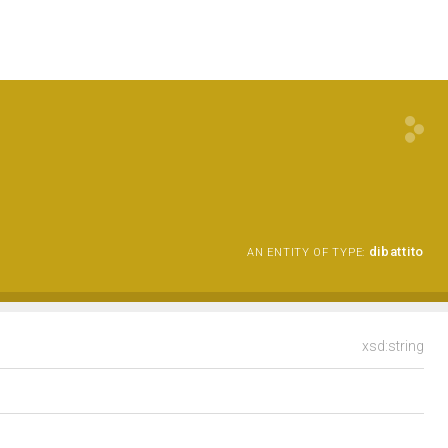
dibattito
AN ENTITY OF TYPE:
xsd:string