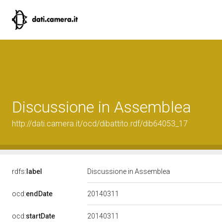
Discussione in Assemblea
http://dati.camera.it/ocd/dibattito.rdf/dib64053_17
rdfs:
label
Discussione in Assemblea
20140311
ocd:
endDate
20140311
ocd:
startDate