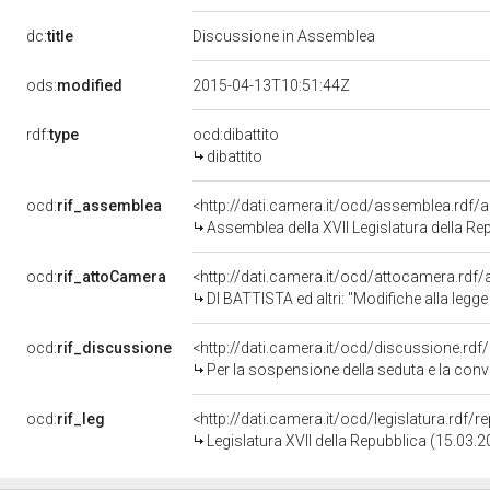
dc:
title
Discussione in Assemblea
ods:
modified
2015-04-13T10:51:44Z
rdf:
type
ocd:dibattito
dibattito
ocd:
rif_assemblea
<http://dati.camera.it/ocd/assemblea.rdf/
Assemblea della XVII Legislatura della Re
ocd:
rif_attoCamera
<http://dati.camera.it/ocd/attocamera.rd
DI BATTISTA ed altri: "Modifiche alla legge 2
ocd:
rif_discussione
<http://dati.camera.it/ocd/discussione.rd
Per la sospensione della seduta e la conv
ocd:
rif_leg
<http://dati.camera.it/ocd/legislatura.rdf/
Legislatura XVII della Repubblica (15.03.