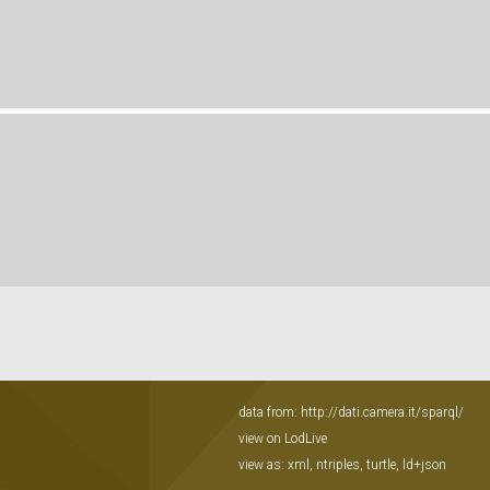
data from:
http://dati.camera.it/sparql/
view on LodLive
view as:
xml
,
ntriples
,
turtle
,
ld+json