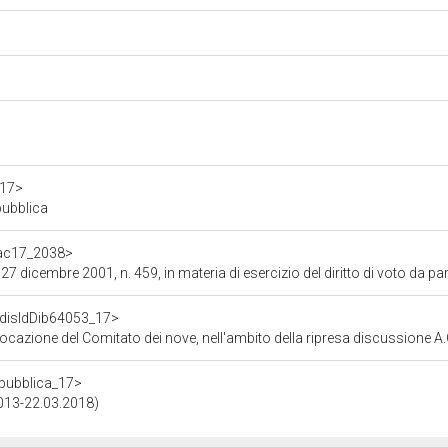
a17>
pubblica
f/ac17_2038>
7 dicembre 2001, n. 459, in materia di esercizio del diritto di voto da parte 
f/disIdDib64053_17>
ocazione del Comitato dei nove, nell'ambito della ripresa discussione A.
repubblica_17>
2013-22.03.2018)