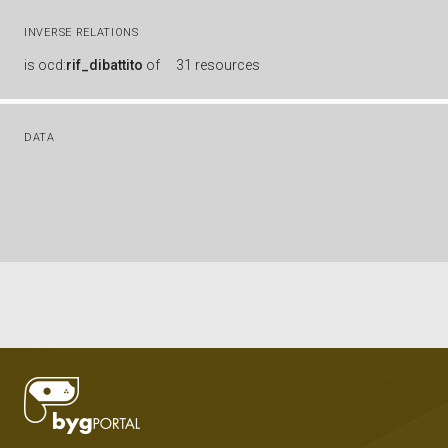
INVERSE RELATIONS
is
ocd:
rif_dibattito
of
31 resources
DATA