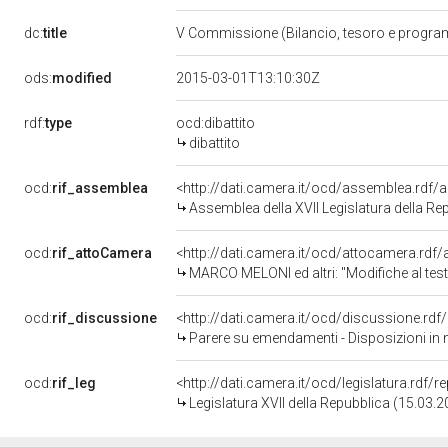
dc:
title
V Commissione (Bilancio, tesoro e progr
ods:
modified
2015-03-01T13:10:30Z
rdf:
type
ocd:dibattito
dibattito
ocd:
rif_assemblea
<http://dati.camera.it/ocd/assemblea.rdf/
Assemblea della XVII Legislatura della Re
ocd:
rif_attoCamera
<http://dati.camera.it/ocd/attocamera.rd
MARCO MELONI ed altri: "Modifiche al testo unico delle leggi recanti nor
ocd:
rif_discussione
<http://dati.camera.it/ocd/discussione.rd
Parere su emendamenti - Disposizioni in m
ocd:
rif_leg
<http://dati.camera.it/ocd/legislatura.rdf/
Legislatura XVII della Repubblica (15.03.