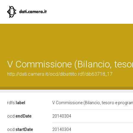
V Commissione (Bilancio, tes
http://dati.camera.it/ocd/dibattito.rdf/dib63718_17
rdfs:
label
V Commissione (Bilancio, tesoro e progr
20140304
ocd:
endDate
20140304
ocd:
startDate