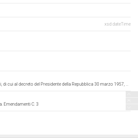
xsd:dateTime
ia di esercizio del diritto di voto da parte degli studenti fuori sede nell'ambito del territorio nazionale" (1977)
ca. Emendamenti C. 3