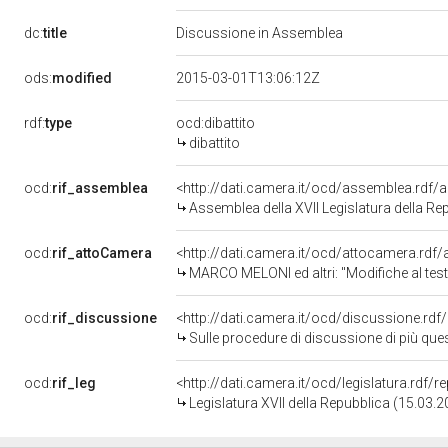
dc:
title
Discussione in Assemblea
ods:
modified
2015-03-01T13:06:12Z
rdf:
type
ocd:dibattito
dibattito
ocd:
rif_assemblea
<http://dati.camera.it/ocd/assemblea.rdf/
Assemblea della XVII Legislatura della Re
ocd:
rif_attoCamera
<http://dati.camera.it/ocd/attocamera.rd
MARCO MELONI ed altri: "Modifiche al testo unico delle leggi recanti norme per la elezione della Camera dei 
ocd:
rif_discussione
<http://dati.camera.it/ocd/discussione.rd
Sulle procedure di discussione di più questioni pregiudiziali e per il rinvio del provvedimento in
ocd:
rif_leg
<http://dati.camera.it/ocd/legislatura.rdf/
Legislatura XVII della Repubblica (15.03.