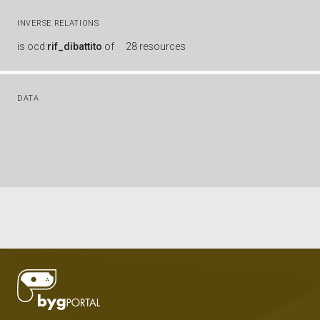
INVERSE RELATIONS
is
ocd:
rif_dibattito
of
28 resources
DATA