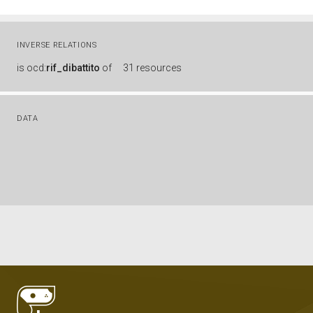
INVERSE RELATIONS
is
ocd:
rif_dibattito
of
31 resources
DATA