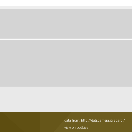
data from:
http://dati.camera.it/sparql/
view on LodLive