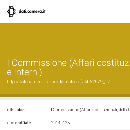
I Commissione (Affari costituzi
e Interni)
http://dati.camera.it/ocd/dibattito.rdf/dib62679_17
rdfs:
label
I Commissione (Affari costituzionali, della 
20140128
ocd:
endDate