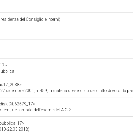
Presidenza del Consiglio e Interni)
a17>
pubblica
f/ac17_2038>
7 dicembre 2001, n. 459, in materia di esercizio del diritto di voto da parte 
f/disIdDib62679_17>
emi, nell'ambito dell'esame dell'A.C. 3
repubblica_17>
2013-22.03.2018)