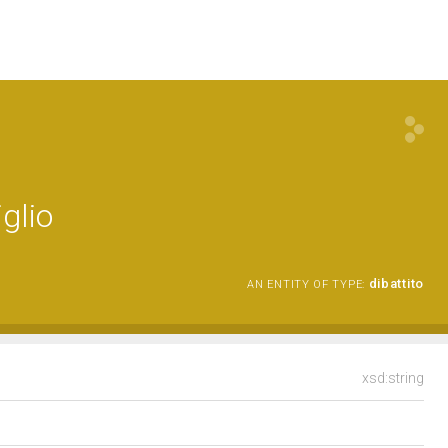
glio
dibattito
AN ENTITY OF TYPE:
xsd:string