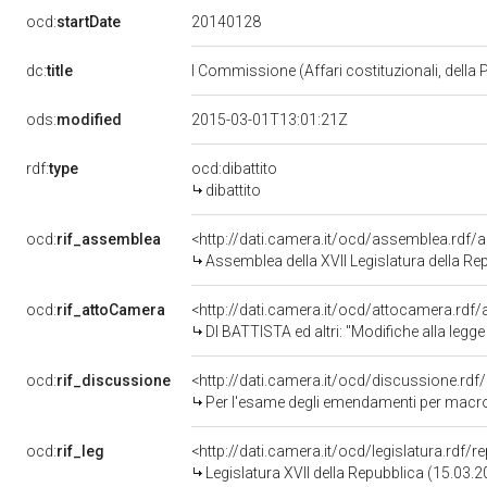
20140128
ocd:
startDate
dc:
title
I Commissione (Affari costituzionali, della 
ods:
modified
2015-03-01T13:01:21Z
rdf:
type
ocd:dibattito
dibattito
ocd:
rif_assemblea
<http://dati.camera.it/ocd/assemblea.rdf/
Assemblea della XVII Legislatura della Re
ocd:
rif_attoCamera
<http://dati.camera.it/ocd/attocamera.rd
DI BATTISTA ed altri: "Modifiche alla legge 2
ocd:
rif_discussione
<http://dati.camera.it/ocd/discussione.rd
Per l'esame degli emendamenti per macro-t
ocd:
rif_leg
<http://dati.camera.it/ocd/legislatura.rdf/
Legislatura XVII della Repubblica (15.03.